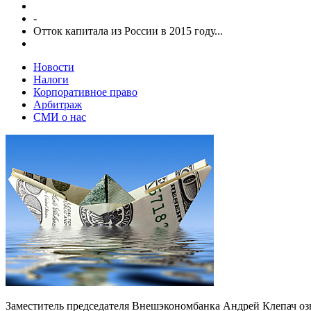
-
Отток капитала из России в 2015 году...
Новости
Налоги
Корпоративное право
Арбитраж
СМИ о нас
Заместитель председателя Внешэкономбанка Андрей Клепач озв